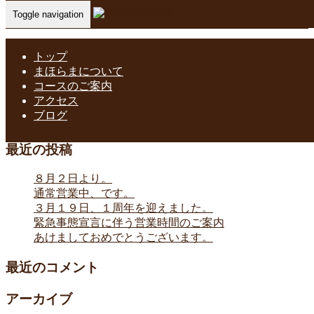
Toggle navigation
Home
-
4月お…
トップ
まほらまについて
コースのご案内
4月お休み お知らせ
アクセス
ブログ
最近の投稿
８月２日より。
通常営業中、です。
３月１９日、１周年を迎えました。
緊急事態宣言に伴う営業時間のご案内
あけましておめでとうございます。
最近のコメント
アーカイブ