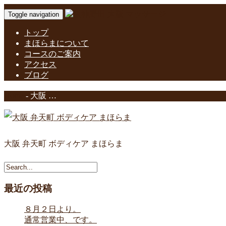
Toggle navigation
トップ
まほらまについて
コースのご案内
アクセス
ブログ
Home
-
大阪 …
大阪 弁天町 ボディケア まほらま
最近の投稿
８月２日より。
通常営業中、です。