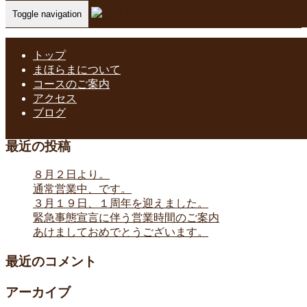
Toggle navigation
Home
-
2月お…
トップ
まほらまについて
コースのご案内
2月お休み お知らせ
アクセス
ブログ
最近の投稿
８月２日より。
通常営業中、です。
３月１９日、１周年を迎えました。
緊急事態宣言に伴う営業時間のご案内
あけましておめでとうございます。
最近のコメント
アーカイブ