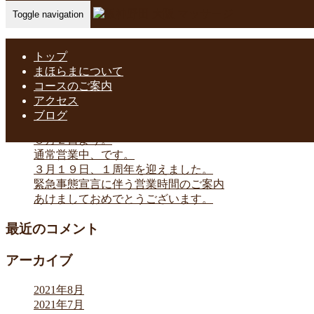
Toggle navigation
Home
-
lin…
トップ
まほらまについて
コースのご案内
アクセス
最近の投稿
ブログ
８月２日より。
通常営業中、です。
３月１９日、１周年を迎えました。
緊急事態宣言に伴う営業時間のご案内
あけましておめでとうございます。
最近のコメント
アーカイブ
2021年8月
2021年7月