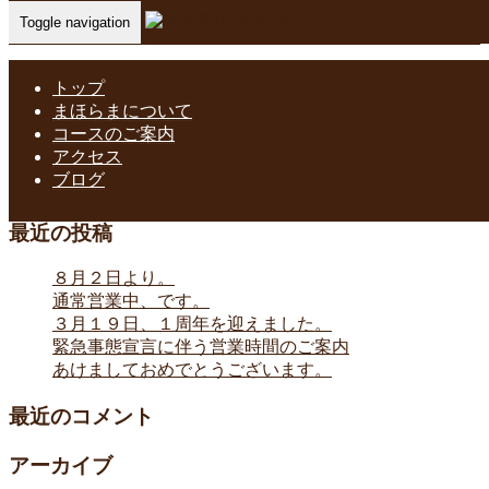
Toggle navigation
Home
-
完全予…
トップ
まほらまについて
コースのご案内
完全予約
アクセス
ブログ
最近の投稿
８月２日より。
通常営業中、です。
３月１９日、１周年を迎えました。
緊急事態宣言に伴う営業時間のご案内
あけましておめでとうございます。
最近のコメント
アーカイブ